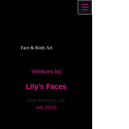
Face & Body Art
Welkom bij
Lily's F​aces
door Monique Lily
est. 2010